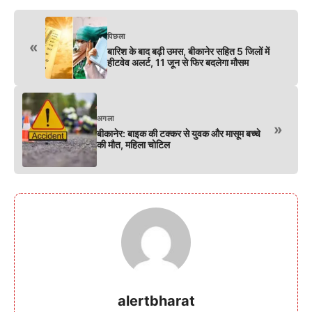
पिछला
«
बारिश के बाद बढ़ी उमस, बीकानेर सहित 5 जिलों में
हीटवेव अलर्ट, 11 जून से फिर बदलेगा मौसम
अगला
»
बीकानेर: बाइक की टक्कर से युवक और मासूम बच्चे
की मौत, महिला चोटिल
alertbharat