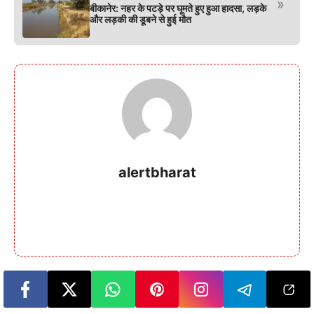
»
बीकानेर: नहर के पटड़े पर घूमते हुए हुआ हादसा, लड़के
और लड़की की डूबने से हुई मौत
alertbharat