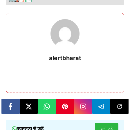
alertbharat
व्हाट्सएप से जुड़ें
अभी जुड़ें