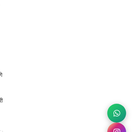
गे
री