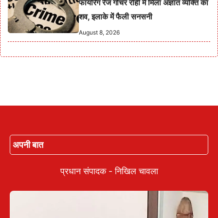
फायरिंग रेंज गोचर रोही में मिला अज्ञात व्यक्ति का
शव, इलाके में फैली सनसनी
August 8, 2026
अपनी बात
प्रधान संपादक - निखिल चावला