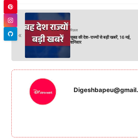
पिछला
«
सुबह की देश-राज्यों से बड़ी खबरें, 16 मई,
शनिवार
Digeshbapeu@gmail