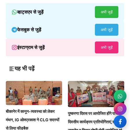
व्हाट्सएप से जुड़ें
अभी जुड़ें
फेसबुक से जुड़ें
अभी जुड़ें
इंस्टाग्राम से जुड़ें
अभी जुड़ें
यह भी पढ़ें
बीकानेर में कानून-व्यवस्था को लेकर
पुष्करणा दिवस पर आयोजित होंगे पांच
मंथन, IG ओमप्रकाश ने CLG सदस्यों
दिवसीय कार्यक्रम प्रतियोगिताएं,सम्मान
से लिया फीडबैक