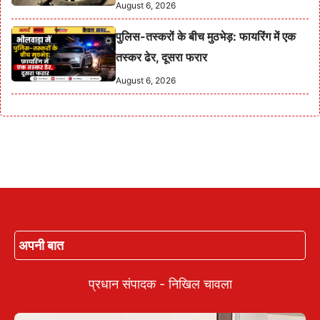
August 6, 2026
पुलिस-तस्करों के बीच मुठभेड़: फायरिंग में एक
तस्कर ढेर, दूसरा फरार
August 6, 2026
अपनी बात
प्रधान संपादक - निखिल चावला