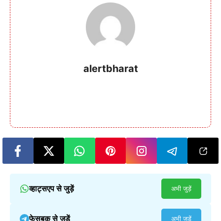
alertbharat
व्हाट्सएप से जुड़ें
अभी जुड़ें
फेसबुक से जुड़ें
अभी जुड़ें