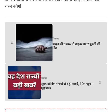
नरम बनेगी
पिछला
«
वाहन की टक्कर से बाइक सवार युवती की
मौत
अगला
»
सुबह की देश राज्यों से बड़ी खबरें, 19- जून –
शुक्रवार