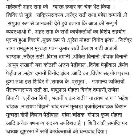
माहेश्वरी शहर समा को ग्यारह हजार का चेक भेंट किया ।
शिविर से जुडे सक्रियसदस्य .नरेंद्र राठी तथा महेश दम्मानी .ने
.संयुक्त रूप से जानकारी देते हुवे बताया कि आज की सम्पूर्ण
व्यवस्थाओ में . शहर समा के सभी कार्यकर्ताओं का विशेष सहयोग
प्राप्त हुआ जिसमें .मुख्य रूप से .सुरेश मोहता विनोद झंवर . जितेंद्र
डागा रामकुमार मून्घड़ा पवन कुमार राठी कैलाश राठी अंजली
चाण्डक .नरेंद्र राठी .विमल दमानी .अंकित बिनानी .दीपक बिनानी
.आयुष लखानी यश कोठारी अरुण पेड़ीवाल .दिनेश पेड़ीवाल .हेमंत
पेड़ीवाल .महेश दमानी विनोद झंवर .आदि का .विशेष सहयोग प्राप्त
हुआ तथा इस शिविर में .समाज के .प्रमुख . गणमान्य व्यक्तियों
मेंसत्यनारायण राठी डा. बाबूलाल मोहता विनोद दम्माणी,राजेश
बिनानी ‘ श्रीराम सिंगी , भवानी शंकर राठी ‘ नारायण डागा ‘ ‘महेश
चांडक .नारायण बिहानी चांद रतन मून्घड़ा बृजमोहनचांडक किशन
मून्घड़ा गोपी किशन पेड़ीवाल महेश चांडक गोपाल कृष्ण मोहता
आदि अनेक गणमान्य सदस्य उपस्थित है । शिविर की समाप्ति पर
अध्यक्ष झूमरसा ने सभी कार्यकताओं को धन्यवाद दिया।