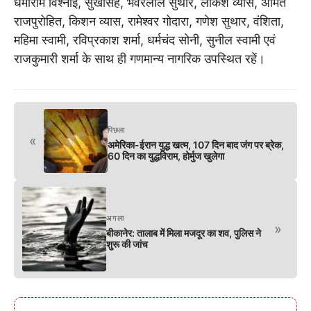
धर्माराम विश्नोई, सुखसिंह, भंवरलाल सुथार, लोकेश व्यास, अमित
राजपुरोहित, किशन व्यास, रामेश्वर गोदारा, गणेश सुथार, वंशिता,
महिमा स्वामी, रविप्रकाश शर्मा, धर्मचंद सोनी, सुनील स्वामी एवं
राजकुमारी शर्मा के साथ ही गणमान्य नागरिक उपस्थित रहें।
पिछला
«
अमेरिका-ईरान युद्ध खत्म, 107 दिन बाद जंग पर ब्रेक,
60 दिन का युद्धविराम, होर्मुज खुलेगा
अगला
»
बीकानेर: तालाब में मिला मजदूर का शव, पुलिस ने
शुरू की जांच