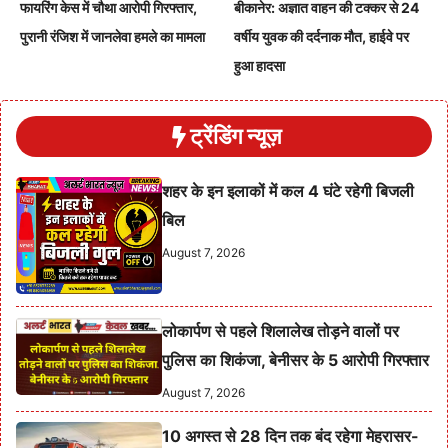
फायरिंग केस में चौथा आरोपी गिरफ्तार,
बीकानेर: अज्ञात वाहन की टक्कर से 24
पुरानी रंजिश में जानलेवा हमले का मामला
वर्षीय युवक की दर्दनाक मौत, हाईवे पर
हुआ हादसा
ट्रेंडिंग न्यूज़
शहर के इन इलाकों में कल 4 घंटे रहेगी बिजली
बिल
August 7, 2026
लोकार्पण से पहले शिलालेख तोड़ने वालों पर
पुलिस का शिकंजा, बेनीसर के 5 आरोपी गिरफ्तार
August 7, 2026
10 अगस्त से 28 दिन तक बंद रहेगा मेहरासर-