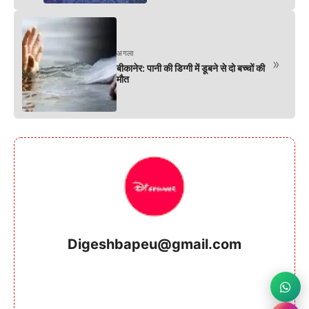
अगला
»
बीकानेर: पानी की डिग्गी में डूबने से दो बच्चों की
मौत
Digeshbapeu@gmail.com